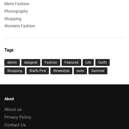
Men's Fashion
Photography
Shopping
Women's Fashion
Tags
denim
designer
Fashion
Featured
Life
Outfit
Shopping
Staffs Pick
Streetstyle
suits
Summer
About
About us
Privacy Policy
Contact Us